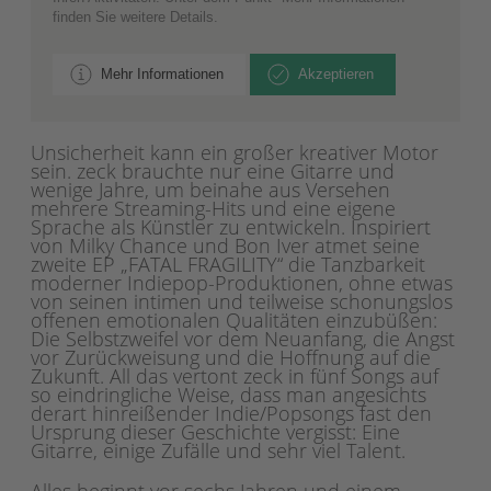
finden Sie weitere Details.
Mehr Informationen
Akzeptieren
Unsicherheit kann ein großer kreativer Motor
sein. zeck brauchte nur eine Gitarre und
wenige Jahre, um beinahe aus Versehen
mehrere Streaming-Hits und eine eigene
Sprache als Künstler zu entwickeln. Inspiriert
von Milky Chance und Bon Iver atmet seine
zweite EP „FATAL FRAGILITY“ die Tanzbarkeit
moderner Indiepop-Produktionen, ohne etwas
von seinen intimen und teilweise schonungslos
offenen emotionalen Qualitäten einzubüßen:
Die Selbstzweifel vor dem Neuanfang, die Angst
vor Zurückweisung und die Hoffnung auf die
Zukunft. All das vertont zeck in fünf Songs auf
so eindringliche Weise, dass man angesichts
derart hinreißender Indie/Popsongs fast den
Ursprung dieser Geschichte vergisst: Eine
Gitarre, einige Zufälle und sehr viel Talent.
Alles beginnt vor sechs Jahren und einem