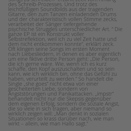
des Schreib-Prozesses. Und trotz des
leichtfüßigen Soundbilds aus der tragenden
Gitarre, den zum Tanzen einladenden Drums
und der charakteristisch vollen Stimme zecks,
verarbeitet der Sänger tiefergehende
psychische Struggles unterschiedlicher Art. “ Die
ganze EP ist ein Konstrukt voller
Selbstreflektion, weil ich zu viel Zeit hatte und
dem nicht entkommen konnte“, erklärt zeck.
Oft klingen seine Songs im ersten Moment
nach Liebesliedern, in denen es aber eigentlich
um eine fiktive dritte Person geht: „Die Person,
die ich gerne wäre. Wie, wenn ich es kurz
schaffe, den Kopf auszuschalten und so sein
kann, wie ich wirklich bin, ohne das Gefühl zu
haben, verurteilt zu werden.“ So handelt die
Single „she goes“ nicht etwa von einer
gescheiterten Liebe, sondern von
Angststörungen und Panikattacken. „impstr“
behandelt nicht nur die Skepsis gegenüber
dem eigenen Erfolg, sondern die soziale Angst,
die so viele in sich tragen, aber niemand so
wirklich zeigen will: „Man denkt in sozialen
Situationen so krass darüber nach, wie man
wirkt – allein, wie man Hallo sagt.“