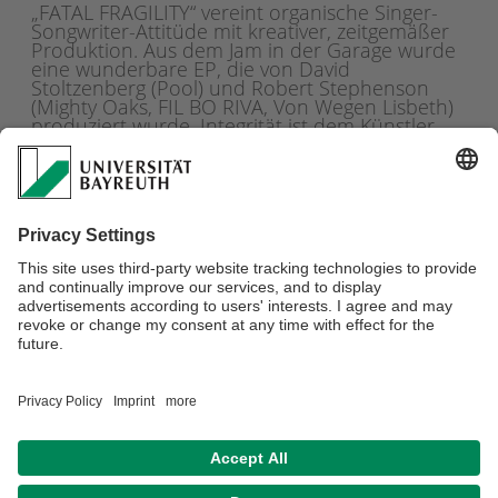
„FATAL FRAGILITY“ vereint organische Singer-
Songwriter-Attitüde mit kreativer, zeitgemäßer
Produktion. Aus dem Jam in der Garage wurde
eine wunderbare EP, die von David
Stoltzenberg (Pool) und Robert Stephenson
(Mighty Oaks, FIL BO RIVA, Von Wegen Lisbeth)
produziert wurde. Integrität ist dem Künstler
wichtiger denn je, denn neben der Musik
wurden auf dem Weg vor Allem viele
Freund*innen und Erfahrungen gemacht. Und
sicher ist: Mit den in seiner Musik verarbeiteten
Tiefen wird zeck noch Berge erklimmen.
Die EP „FATAL FRAGILITY“ erscheint im Frühjahr
2023.
Verantwortlich für die Redaktion:
Team Uni Open Air
Datenschutz / Disclaimer
Barrierefreiheitserklärung
Impressum