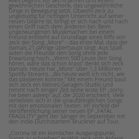
gewöhnlichen Geschenk, das ungewöhnliche
Dinge in Bewegung setzt. Obwohl zeck zu
ungeduldig für richtigen Unterricht auf seiner
neuen Gitarre ist, bringt er sich nach und nach
einen Griff nach dem anderen bei. Beim
ungezwungenen Musikmachen bei einem
Freund entsteht auf Grundlage eines Riffs von
zeck der Song „More“ – das erste Mal, dass der
damals 21-jährige überhaupt singt. Aus Spaß
laden die Freunde den Song ohne jede
Erwartung hoch. „Wenn 500 Leute den Song
hören, wäre das schon krass“ denkt sich zeck
damals. Heute hat „More“ über 1,3 Millionen
Spotify-Streams. „Bis heute weiß ich nicht, wie
das passieren konnte.“ Mit einem Freund baut
sich zeck ein kleines Garagen-Studio und
nimmt nach einiger Zeit seine erste EP „sorry,
i’ve been asleep“ auf, die 2020 erscheint. Viele
verliebten sich in die unaufdringlichen Songs
mit den emotionalen Texten. Im Vorfeld der
Veröffentlichung seiner neuen EP „FATAL
FRAGILITY“ geht der Sänger im September mit
den Indie-Durchstartern Bruckner auf Tour.
„Corona ist ein komischer Ausgangspunkt,
Songs zu schreiben“ erzählt zeck vom Anfang